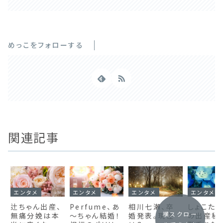
めっこをフォローする
関連記事
エンタメ
エンタメ
エンタメ
エンタメ
辻ちゃん出産、
Perfume、あ
相川七瀬、卒
しょこたん
横スクロー
無痛分娩は本
～ちゃん結婚！
婚発表。現在
の出産秘