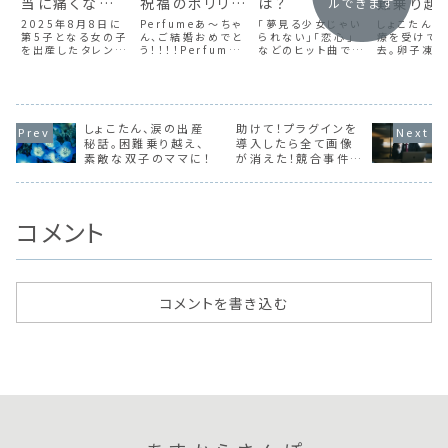
当に痛くない
祝福のポリリズ
は？
難乗り越
ルできます
の？産後の経
ム！
敵な双子
2025年8月8日に
Perfumeあ～ちゃ
「夢見る少女じゃい
しょこたん、
過は順調？
第5子となる女の子
ん、ご結婚おめでと
られない」「恋心」
マに！
療を受けて
を出産したタレント
う！！！！Perfume
などのヒット曲で知
去。卵子凍結
の辻希美さん。出産
のあ～ちゃん（36）
られる歌手の相川
レントの「し
から1か月経った9
が2025年11月11
七瀬さん（50）が9
ん」（中川翔
月8日には、ご自身
日、自身のインスタ
月19日、離婚して
が10月25
のインスタグラムで
グラムを更新し、一
いたことを自身の
のYouTub
第5子「夢空（ゆめ
般男性との結婚を
公式サイトで報告し
ネルを更新し
あ）」ちゃんとのニュ
しょこたん、涙の出産
発表しました。ネッ
助けて！プラグインを
ました。相川さんは
の流産を経
ーボーンフォトを公
ト上では、反響が
2001年2月に一般
ことや、不妊
秘話。困難乗り越え、
導入したら全て画像
開しました。辻希美
続々と寄せられてい
男性との結婚を発
受けていた
素敵な双子のママに！
が消えた！競合事件の
さん、無痛分娩で出
ます。ファンとの結
表し、3児を出産し
を赤裸々に語
全容解明
産。本当に痛くない
婚に、SNS...
ています。 公式サ
た。中川さん
の...
イトでは...
202...
コメント
コメントを書き込む