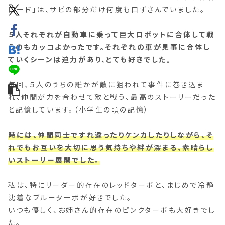
ロード
」は、サビの部分だけ何度も口ずさんでいました。
５人それぞれが自動車に乗って巨大ロボットに合体して戦
うのもカッコよかったです。それぞれの車が見事に合体し
ていくシーンは迫力があり、とても好きでした。
毎回、５人のうちの誰かが敵に狙われて事件に巻き込ま
れ、仲間が力を合わせて敵と戦う、最高のストーリーだった
と記憶しています。（小学生の頃の記憶）
時には、仲間同士ですれ違ったりケンカしたりしながら、そ
れでもお互いを大切に思う気持ちや絆が深まる、素晴らし
いストーリー展開でした。
私は、特にリーダー的存在のレッドターボと、まじめで冷静
沈着なブルーターボが好きでした。
いつも優しく、お姉さん的存在のピンクターボも大好きでし
た。